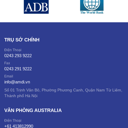
TRỤ SỞ CHÍNH
Điện Thoại
0243 293 9222
Fax
0243 291 9222
Email
info@amdi.vn
Số 01 Trịnh Văn Bô, Phường Phương Canh, Quận Nam Từ Liêm,
Thành phố Hà Nội
VĂN PHÒNG AUSTRALIA
Điện Thoại
+61 413812990