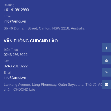
Di động
+61 413812990
Email
info@amdi.vn
Số 46 Durham Street, Carlton, NSW 2218, Australia
VĂN PHÒNG CHDCND LÀO
Điện Thoại
0243 293 9222
Fax
0243 291 9222
Email
info@amdi.vn
Lanxang Avenue, Làng Phonexay, Quận Saysettha, Thủ đô Viêng
chăn, CHDCND Lào