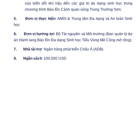
của biến đổi khí hậu đến các giá trị đa dạng sinh học trong
chương trình Bảo tồn Cảnh quan vùng Trung Trường Sơn;
5.
Đơn vị thực hiện
: AMDI & Trung tâm Đa dạng và An toàn Sinh
học
6.
Đơn vị hưởng lợi
: Bộ Tài nguyên và Môi trường (Ban quản lý dự
án Hành lang Bảo tồn Đa dạng Sinh học Tiểu Vùng Mê Công mở rộng)
7.
Nhà tài trợ
: Ngân hàng phát triển Châu Á (ADB)
8.
Ngân sách
: 100,000 USD