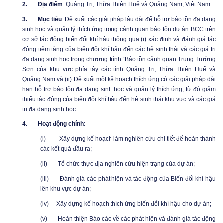
2.
Địa điểm
: Quảng Trị, Thừa Thiên Huế và Quảng Nam, Việt Nam
3.
Mục tiêu
: Đề xuất các giải pháp lâu dài để hỗ trợ bảo tồn đa dạng
sinh học và quản lý thích ứng trong cảnh quan bảo tồn dự án BCC trên
cơ sở tác động biến đổi khí hậu thông qua (i) xác định và đánh giá tác
động tiềm tàng của biến đổi khí hậu đến các hệ sinh thái và các giá trị
đa dạng sinh học trong chương trình “Bảo tồn cảnh quan Trung Trường
Sơn của khu vực phía tây các tỉnh Quảng Trị, Thừa Thiên Huế và
Quảng Nam và (ii) Đề xuất một kế hoạch thích ứng có các giải pháp dài
hạn hỗ trợ bảo tồn đa dạng sinh học và quản lý thích ứng, từ đó giảm
thiểu tác động của biến đổi khí hậu đến hệ sinh thái khu vực và các giá
trị đa dạng sinh học.
4.
Hoạt động chính
:
(i)
Xây dựng kế hoạch làm nghiên cứu chi tiết để hoàn thành
các kết quả đầu ra;
(ii)
Tổ chức thực địa nghiên cứu hiện trạng của dự án;
(iii)
Đánh giá các phát hiện và tác động của Biến đổi khí hậu
lên khu vực dự án;
(iv)
Xây dựng kế hoạch thích ứng biến đổi khí hậu cho dự án;
(v)
Hoàn thiện Báo cáo về các phát hiện và đánh giá tác động