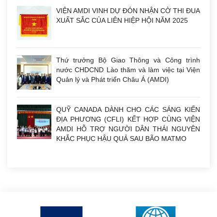
VIỆN AMDI VINH DỰ ĐÓN NHẬN CỜ THI ĐUA
XUẤT SẮC CỦA LIÊN HIỆP HỘI NĂM 2025
Thứ trưởng Bộ Giao Thông và Công trình
nước CHDCND Lào thăm và làm việc tại Viện
Quản lý và Phát triển Châu Á (AMDI)
QUỸ CANADA DÀNH CHO CÁC SÁNG KIẾN
ĐỊA PHƯƠNG (CFLI) KẾT HỢP CÙNG VIỆN
AMDI HỖ TRỢ NGƯỜI DÂN THÁI NGUYÊN
KHẮC PHỤC HẬU QUẢ SAU BÃO MATMO