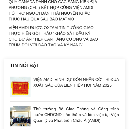
QUỸ CANADA DÀNH CHO CÁC SÁNG KIẾN ĐỊA
PHƯƠNG (CFLI) KẾT HỢP CÙNG VIỆN AMDI
HỖ TRỢ NGƯỜI DÂN THÁI NGUYÊN KHẮC
PHỤC HẬU QUẢ SAU BÃO MATMO
VIỆN AMDI ĐƯỢC OXFAM TIN TƯỞNG GIAO
THỰC HIỆN GÓI THẦU “KHẢO SÁT ĐẦU KỲ
CHO DỰ ÁN “TIẾP CẬN TĂNG CƯỜNG VÀ BAO
TRÙM ĐỐI VỚI ĐÀO TẠO VÀ KỸ NĂNG”...
TIN NỔI BẬT
VIỆN AMDI VINH DỰ ĐÓN NHẬN CỜ THI ĐUA
XUẤT SẮC CỦA LIÊN HIỆP HỘI NĂM 2025
Thứ trưởng Bộ Giao Thông và Công trình
nước CHDCND Lào thăm và làm việc tại Viện
Quản lý và Phát triển Châu Á (AMDI)