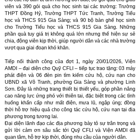
viên
và 390 gói quà cho học sinh tại các trường: Trường
THPT Đồng Hỷ, Trường THPT Tức Tranh, Trường Tiểu
học và THCS 915 Gia Sàng; và 90 bộ bàn ghế học sinh
cho Trường Tiểu học và THCS 915 Gia Sàng. Những
phần quà tuy giá trị không quá lớn nhưng thể hiện sự sẻ
chia, động viên kịp thời, giúp người dân và các nhà trường
vượt qua giai đoạn khó khăn.
Tiếp nối thành công của đợt 1, ngày 20/01/2026
,
Viện
AMDI – đại diện cho Quỹ CFLI
–
tiếp tục trao tặng: 03 máy
phát điện và 06 đèn pin tìm kiếm cứu hộ, cứu nạn cho
UBND xã Vô Tranh
,
phường Gia Sàng
và phường Linh
Sơn
.
Đây là những trang thiết bị thiết yếu, góp phần nâng
cao năng lực ứng phó với thiên tai, đặc biệt trong các tình
huống khẩn cấp như mất điện, mưa lũ, ngập úng; đồng
thời hỗ trợ hiệu quả cho công tác cứu hộ, cứu nạn tại địa
phương trong tương lai.
Đại diện lãnh đạo các địa phương bày tỏ sự trân trọng và
gửi lời cảm ơn sâu sắc tới Quỹ CFLI và Viện AMDI
đã
quan tâm, hỗ trợ kịp thời, đúng nhu cầu của người dân.