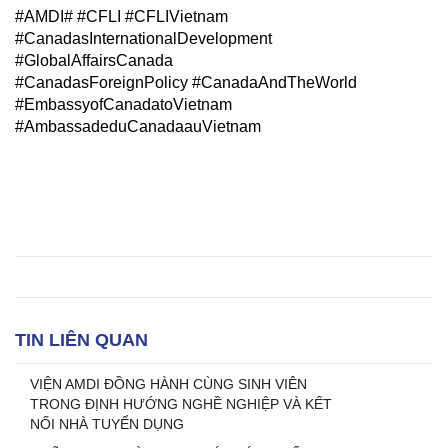
#AMDI# #CFLI #CFLIVietnam
#CanadasInternationalDevelopment
#GlobalAffairsCanada
#CanadasForeignPolicy #CanadaAndTheWorld
#EmbassyofCanadatoVietnam
#AmbassadeduCanadaauVietnam
TIN LIÊN QUAN
VIỆN AMDI ĐỒNG HÀNH CÙNG SINH VIÊN
TRONG ĐỊNH HƯỚNG NGHỀ NGHIỆP VÀ KẾT
NỐI NHÀ TUYỂN DỤNG