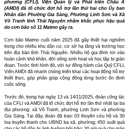
phương (CFLI)
,
Viện Quản lý và Phát triển Châu Á
(AMDI) đã tổ chức đợt hỗ trợ lần thứ hai
cho Ủy ban
Nhân dân Phường Gia Sàng, Phường Linh Sơn và Xã
Vô Tranh tỉnh Thái Nguyên nhằm khắc phục hậu quả
do cơn bão số 11 Matmo gây ra.
Cơn bão Matmo cuối năm 2025 đã gây thiệt hại nghiêm
trọng cho nhiều khu dân cư, cơ sở hạ tầng và trường học
trên địa bàn tỉnh Thái Nguyên. Nhiều hộ gia đình rơi vào
hoàn cảnh khó khăn, đời sống sinh hoạt và học tập bị gián
đoạn. Trước tình hình đó, với sự đồng hành của Quỹ CFLI,
Viện AMDI đã nhanh chóng triển khai các hoạt động hỗ trợ
thiết thực, góp phần giúp cộng đồng từng bước ổn định
cuộc sống.
Trước đó, trong hai ngày 13 và 14/11/2025
,
đoàn công tác
của CFLI và AMDI đã tổ chức đợt hỗ trợ lần thứ nhất tại ba
địa phương: xã Vô Tranh, phường Linh Sơn và phường
Gia Sàng
.
Tại đây, đoàn đã trao
:
03 thuyền cứu hộ và 30
loa truyền thanh cho UBND ba xã, phường; 450 suất quà
cho các hộ dân bị ảnh hưởng bởi bão; 30 gói quà cho giáo