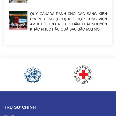
QUỸ CANADA DÀNH CHO CÁC SÁNG KIẾN
ĐỊA PHƯƠNG (CFLI) KẾT HỢP CÙNG VIỆN
AMDI HỖ TRỢ NGƯỜI DÂN THÁI NGUYÊN
KHẮC PHỤC HẬU QUẢ SAU BÃO MATMO
TRỤ SỞ CHÍNH