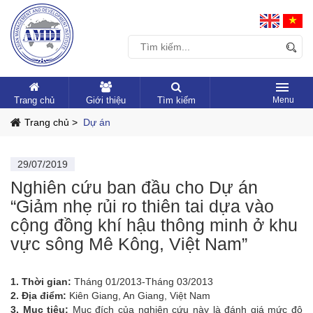
Trang chủ
Giới thiệu
Tìm kiếm
Trang chủ >
Dự án
29/07/2019
Nghiên cứu ban đầu cho Dự án
“Giảm nhẹ rủi ro thiên tai dựa vào
cộng đồng khí hậu thông minh ở khu
vực sông Mê Kông, Việt Nam”
1. Thời gian:
Tháng 01/2013-Tháng 03/2013
2. Địa điểm:
Kiên Giang, An Giang, Việt Nam
3. Mục tiêu:
Mục đích của nghiên cứu này là đánh giá mức độ