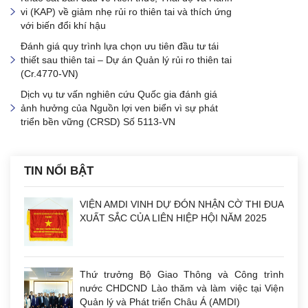
vi (KAP) về giảm nhẹ rủi ro thiên tai và thích ứng
với biến đổi khí hậu
Đánh giá quy trình lựa chọn ưu tiên đầu tư tái
thiết sau thiên tai – Dự án Quản lý rủi ro thiên tai
(Cr.4770-VN)
Dịch vụ tư vấn nghiên cứu Quốc gia đánh giá
ảnh hưởng của Nguồn lợi ven biển vì sự phát
triển bền vững (CRSD) Số 5113-VN
TIN NỔI BẬT
VIỆN AMDI VINH DỰ ĐÓN NHẬN CỜ THI ĐUA
XUẤT SẮC CỦA LIÊN HIỆP HỘI NĂM 2025
Thứ trưởng Bộ Giao Thông và Công trình
nước CHDCND Lào thăm và làm việc tại Viện
Quản lý và Phát triển Châu Á (AMDI)