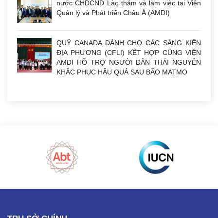
nước CHDCND Lào thăm và làm việc tại Viện
Quản lý và Phát triển Châu Á (AMDI)
QUỸ CANADA DÀNH CHO CÁC SÁNG KIẾN
ĐỊA PHƯƠNG (CFLI) KẾT HỢP CÙNG VIỆN
AMDI HỖ TRỢ NGƯỜI DÂN THÁI NGUYÊN
KHẮC PHỤC HẬU QUẢ SAU BÃO MATMO