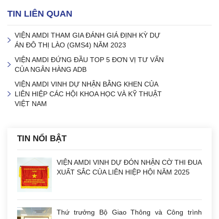
TIN LIÊN QUAN
VIỆN AMDI THAM GIA ĐÁNH GIÁ ĐỊNH KỲ DỰ
ÁN ĐÔ THỊ LÀO (GMS4) NĂM 2023
VIỆN AMDI ĐỨNG ĐẦU TOP 5 ĐƠN VỊ TƯ VẤN
CỦA NGÂN HÀNG ADB
VIỆN AMDI VINH DỰ NHẬN BẰNG KHEN CỦA
LIÊN HIỆP CÁC HỘI KHOA HỌC VÀ KỸ THUẬT
VIỆT NAM
TIN NỔI BẬT
VIỆN AMDI VINH DỰ ĐÓN NHẬN CỜ THI ĐUA
XUẤT SẮC CỦA LIÊN HIỆP HỘI NĂM 2025
Thứ trưởng Bộ Giao Thông và Công trình