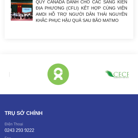
QUỸ CANADA DÀNH CHO CÁC SÁNG KIẾN
ĐỊA PHƯƠNG (CFLI) KẾT HỢP CÙNG VIỆN
AMDI HỖ TRỢ NGƯỜI DÂN THÁI NGUYÊN
KHẮC PHỤC HẬU QUẢ SAU BÃO MATMO
TRỤ SỞ CHÍNH
Điện Thoại
0243 293 9222