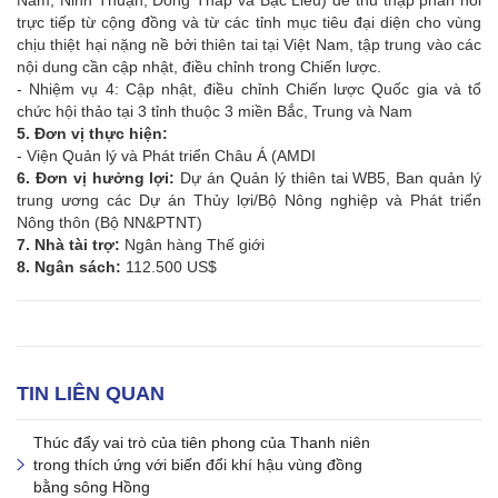
Nam, Ninh Thuận, Đồng Tháp và Bạc Liêu) để thu thập phản hồi
trực tiếp từ cộng đồng và từ các tỉnh mục tiêu đại diện cho vùng
chịu thiệt hại nặng nề bởi thiên tai tại Việt Nam, tập trung vào các
nội dung cần cập nhật, điều chỉnh trong Chiến lược.
- Nhiệm vụ 4: Cập nhật, điều chỉnh Chiến lược Quốc gia và tổ
chức hội thảo tại 3 tỉnh thuộc 3 miền Bắc, Trung và Nam
5. Đơn vị thực hiện:
- Viện Quản lý và Phát triển Châu Á (AMDI
6. Đơn vị hưởng lợi:
Dự án Quản lý thiên tai WB5, Ban quản lý
trung ương các Dự án Thủy lợi/Bộ Nông nghiệp và Phát triển
Nông thôn (Bộ NN&PTNT)
7. Nhà tài trợ:
Ngân hàng Thế giới
8. Ngân sách:
112.500 US$
TIN LIÊN QUAN
Thúc đẩy vai trò của tiên phong của Thanh niên
trong thích ứng với biến đổi khí hậu vùng đồng
bằng sông Hồng