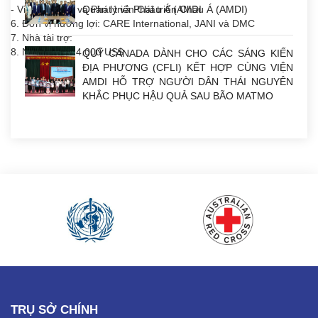
- Viện Quản lý và Phát triển Châu Á (AMDI
Quản lý và Phát triển Châu Á (AMDI)
6. Đơn vị hưởng lợi: CARE International, JANI và DMC
7. Nhà tài trợ:
8. Ngân sách: 4.000 US$
QUỸ CANADA DÀNH CHO CÁC SÁNG KIẾN
ĐỊA PHƯƠNG (CFLI) KẾT HỢP CÙNG VIỆN
AMDI HỖ TRỢ NGƯỜI DÂN THÁI NGUYÊN
KHẮC PHỤC HẬU QUẢ SAU BÃO MATMO
TRỤ SỞ CHÍNH