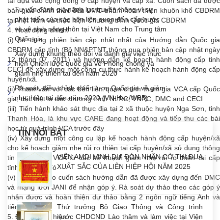
tai dựa vào cộng đồng ở cấp huyện và cấp xã. Cuốn sách đã được
Tư vấn đánh giá năng lực truyền thông vì sự
bàn giao chính thức đến DMC nhằm hoàn thiện khuôn khổ CBDRM
phát triển của các bên liên quan đến cấp nước
tại Việt Nam và thực hiện Chương trình Quốc gia CBDRM
và vệ sinh nông thôn tại Việt Nam cho Trung tâm
4. Hoạt động chính:
Quốc gia...
(i) Sử dựng phiên bản cập nhật nhất của Hướng dẫn Quốc gia
CBDRM cấp tỉnh (Bộ NN&PTNT thông qua phiên bản cập nhật ngày
Xây dựng khung theo dõi và đánh giá việc thực
12 tháng 07, 2011) và hướng dẫn kế hoạch hành động cấp tỉnh
hiện Chiến lược quốc gia về Phòng chống và
CECI để xây dựng một công cụ thực hành kế hoạch hành động cấp
giảm nhẹ thiên tai đến năm 2020
huyện/xã.
Rà soát, điều chỉnh chiến lược Quốc gia về giảm
(ii) Tham vấn với các bên liên quan chính tham gia VCA cấp Quốc
nhẹ thiên tai đến năm 2020 (VN-Haz/WB5)
gia, đặc biệt là các chương trình NLRC, VNRC, DMC and CECI
(iii) Tiến hành khảo sát thực địa tại 2 xã thuộc huyện Nga Sơn, tỉnh
Thanh Hóa, là khu vực CARE đang hoạt động và tiếp thu các bài
học từ quá trình VCA trước đây
TIN NỔI BẬT
(iv) Xây dựng một công cụ lập kế hoạch hành động cấp huyện/xã
cho kế hoạch giảm nhẹ rủi ro thiên tai cấp huyện/xã sử dụng thông
VIỆN AMDI VINH DỰ ĐÓN NHẬN CỜ THI ĐUA
tin biên soạn VCA từ các kế hoạch giảm nhẹ rủi ro thiên tai cấp
XUẤT SẮC CỦA LIÊN HIỆP HỘI NĂM 2025
tỉnh/xã trước đó
(v) Gửi dự thảo cuốn sách hướng dẫn đã được xây dựng đến DMC
và mạng lưới JANI để nhận góp ý. Rà soát dự thảo theo các góp ý
nhận được và hoàn thiện dự thảo bằng 2 ngôn ngữ tiếng Anh và
tiếng Việt.
Thứ trưởng Bộ Giao Thông và Công trình
5. Đơn vị thực hiện:
nước CHDCND Lào thăm và làm việc tại Viện