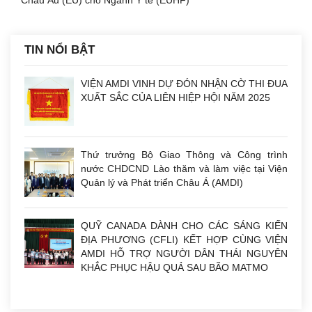
Châu Âu (EU) cho Ngành Y tế (EUHF)
TIN NỔI BẬT
VIỆN AMDI VINH DỰ ĐÓN NHẬN CỜ THI ĐUA
XUẤT SẮC CỦA LIÊN HIỆP HỘI NĂM 2025
Thứ trưởng Bộ Giao Thông và Công trình
nước CHDCND Lào thăm và làm việc tại Viện
Quản lý và Phát triển Châu Á (AMDI)
QUỸ CANADA DÀNH CHO CÁC SÁNG KIẾN
ĐỊA PHƯƠNG (CFLI) KẾT HỢP CÙNG VIỆN
AMDI HỖ TRỢ NGƯỜI DÂN THÁI NGUYÊN
KHẮC PHỤC HẬU QUẢ SAU BÃO MATMO