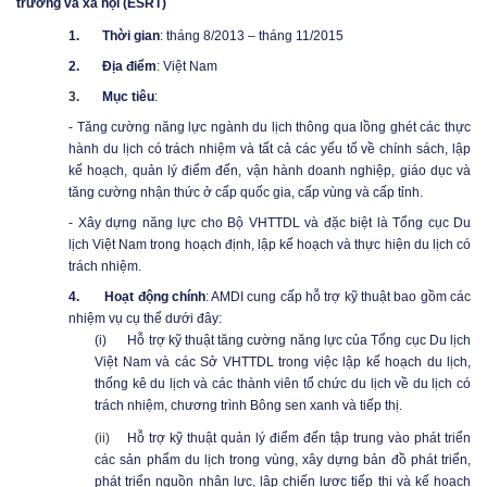
trường và xã hội (ESRT)
1.
Thời gian
: tháng 8/2013 – tháng 11/2015
2.
Địa điểm
: Việt Nam
3.
Mục tiêu
:
- Tăng cường năng lực ngành du lịch thông qua lồng ghét các thực
hành du lịch có trách nhiệm và tất cả các yếu tố về chính sách, lập
kế hoạch, quản lý điểm đến, vận hành doanh nghiệp, giáo dục và
tăng cường nhận thức ở cấp quốc gia, cấp vùng và cấp tỉnh.
- Xây dựng năng lực cho Bộ VHTTDL và đặc biệt là Tổng cục
D
u
lịch Việt Nam trong hoạch định, lập kế hoạch và thực hiện du lịch có
trách nhiệm.
4.
Hoạt động chính
: AMDI cung cấp hỗ trợ kỹ thuật bao gồm các
nhiệm vụ cụ thể dưới đây:
(i)
Hỗ trợ kỹ thuật tăng cường năng lực của Tổng cục Du lịch
Việt Nam và các Sở VHTTDL trong việc lập kế hoạch du lịch,
thống kê du lịch và các thành viên tổ chức du lịch về du lịch có
trách nhiệm, chương trình Bông sen xanh và tiếp thị.
(ii)
Hỗ trợ kỹ thuật quản lý điểm đến tập trung vào phát triển
các sản phẩm du lịch trong vùng, xây dựng bản đồ phát triển,
phát triển nguồn nhân lực, lập chiến lược tiếp thị và kế hoạch