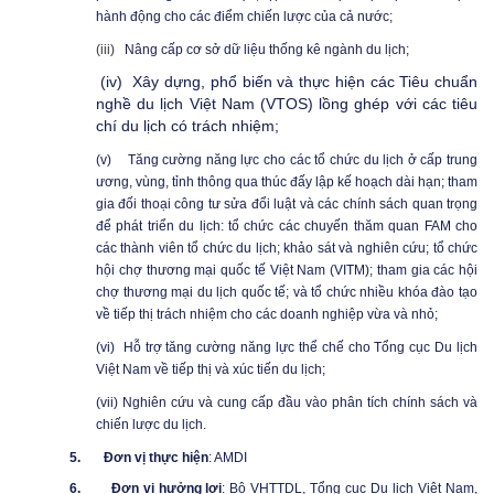
hành động cho các điểm chiến lược của cả nước;
(iii)
Nâng cấp cơ sở dữ liệu thống kê ngành du lịch;
(iv)
Xây dựng, phổ biến và thực hiện các Tiêu chuẩn
nghề du lịch Việt Nam (VTOS) lồng ghép với các tiêu
chí du lịch có trách nhiệm;
(v)
Tăng cường năng lực cho các tổ chức du lịch ở cấp trung
ương, vùng, tỉnh thông qua thúc đấy lập kế hoạch dài hạn; tham
gia đối thoại công tư sửa đổi luật và các chính sách quan trọng
để phát triển du lịch: tổ chức các chuyến thăm quan FAM cho
các thành viên tổ chức du lịch; khảo sát và nghiên cứu; tổ chức
hội chợ thương mại quốc tế Việt Nam (VITM); tham gia các hội
chợ thương mại du lịch quốc tế; và tổ chức nhiều khóa đào tạo
về tiếp thị trách nhiệm cho các doanh nghiệp vừa và nhỏ;
(vi)
Hỗ trợ tăng cường năng lực thể chế cho Tổng cục
D
u lịch
Việt Nam về tiếp thị và xúc tiến du lịch;
(vii)
Nghiên cứu và cung cấp đầu vào phân tích chính sách và
chiến lược du lịch.
5.
Đơn vị thực hiện
: AMDI
6.
Đơn vị hưởng lợi
: Bộ VHTTDL, Tổng cục
D
u lịch
Việt Nam
,