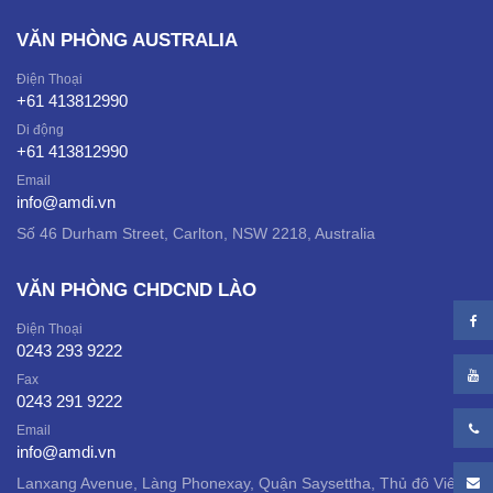
VĂN PHÒNG AUSTRALIA
Điện Thoại
+61 413812990
Di động
+61 413812990
Email
info@amdi.vn
Số 46 Durham Street, Carlton, NSW 2218, Australia
VĂN PHÒNG CHDCND LÀO
Điện Thoại
0243 293 9222
Fax
0243 291 9222
Email
info@amdi.vn
Lanxang Avenue, Làng Phonexay, Quận Saysettha, Thủ đô Viêng