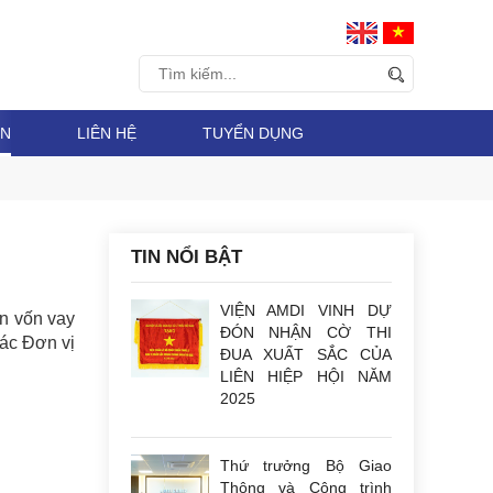
ỆN
LIÊN HỆ
TUYỂN DỤNG
TIN NỔI BẬT
VIỆN AMDI VINH DỰ
n vốn vay
ĐÓN NHẬN CỜ THI
các Đơn vị
ĐUA XUẤT SẮC CỦA
LIÊN HIỆP HỘI NĂM
2025
Thứ trưởng Bộ Giao
Thông và Công trình