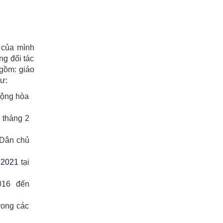
 của mình
g đối tác
gồm: giáo
hư:
Cộng hòa
 tháng 2
 Dân chủ
 2021
tại
2016
đến
rong các