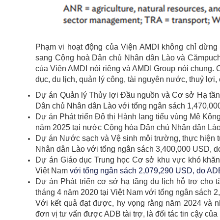
Phạm vi hoạt động của Viện AMDI không chỉ dừng 
sang Cộng hoà Dân chủ Nhân dân Lào và Cămpuchia đ
của Viện AMDI nói riêng và AMDI Group nói chung. 
dục, du lịch, quản lý công, tài nguyên nước, thuỷ lợi
Dự án Quản lý Thủy lợi Đầu nguồn và Cơ sở Hạ tần
Dân chủ Nhân dân Lào với tổng ngân sách 1,470,000
Dự án Phát triển Đô thị Hành lang tiểu vùng Mê
K
ông
năm 2025 tại nước Cộng hòa Dân chủ Nhân dân
Là
Dự án Nước sạch và Vệ sinh môi trường, thực hiện 
Nhân dân
Lào
với tổng ngân sách 3,400,000 USD, do
Dự án Giáo dục Trung học Cơ sở khu vực khó khăn 
Việt Nam
với tổng ngân sách 2,079,290 USD, do ADB 
Dự án Phát triển cơ sở hạ tầng du lịch hỗ trợ cho
tháng 4 năm 2020
tại Việt Nam
với tổng ngân sách 
Với kết quả đạt được, hy vọng rằng năm 2024 và n
đơn vị tư vấn được ADB tài trợ, là đối tác tin cậy của