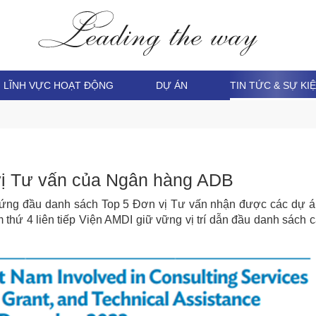
LĨNH VỰC HOẠT ĐỘNG
DỰ ÁN
TIN TỨC & SỰ KI
vị Tư vấn của Ngân hàng ADB
c đứng đầu danh sách Top 5 Đơn vị Tư vấn nhận được các dự á
thứ 4 liên tiếp Viện AMDI giữ vững vị trí dẫn đầu danh sách 