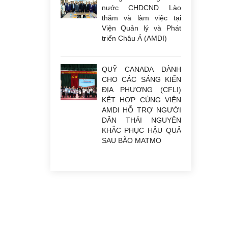
nước CHDCND Lào
thăm và làm việc tại
Viện Quản lý và Phát
triển Châu Á (AMDI)
QUỸ CANADA DÀNH
CHO CÁC SÁNG KIẾN
ĐỊA PHƯƠNG (CFLI)
KẾT HỢP CÙNG VIỆN
AMDI HỖ TRỢ NGƯỜI
DÂN THÁI NGUYÊN
KHẮC PHỤC HẬU QUẢ
SAU BÃO MATMO